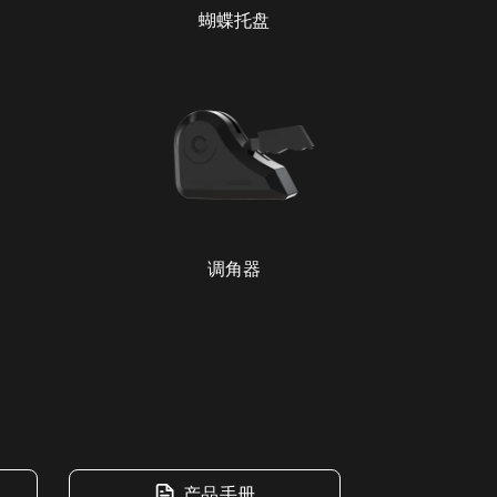
蝴蝶托盘
调角器
产品手册