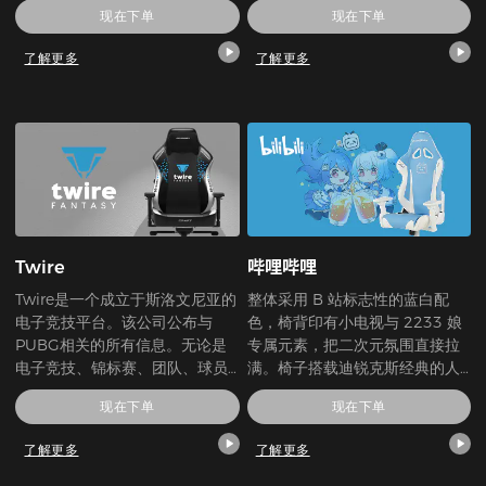
现在下单
现在下单
究、开发和生产。作为创新领域
的领导者，SEA的主要目标是为
了解更多
了解更多
所有客户带来尽可能高价值的最
新技术，这些客户需要结合市场
领先性能和总体可靠性的尖端功
能。
Twire
哔哩哔哩
Twire是一个成立于斯洛文尼亚的
整体采用 B 站标志性的蓝白配
电子竞技平台。该公司公布与
色，椅背印有小电视与 2233 娘
PUBG相关的所有信息。无论是
专属元素，把二次元氛围直接拉
电子竞技、锦标赛、团队、球员
满。椅子搭载迪锐克斯经典的人
还是新闻。该平台还允许玩家通
体工学设计，赛车级皮革 + 高密
现在下单
现在下单
过他们的梦幻联盟系统进行比赛
度海绵，搭配多向调节扶手与后
并获得奖励。
仰靠背，既能满足长时间游戏的
了解更多
了解更多
支撑需求，也能在办公、刷番、
小憩时带来舒适体验。 这不仅是