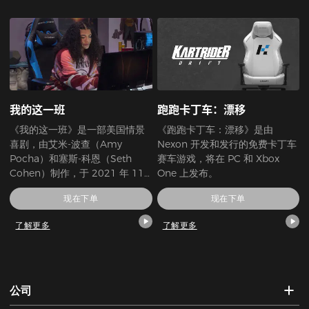
一把椅子，更是属于 B 站用户的
专属身份标识，让你的每一次落
座，都充满次元热爱与专业底
气。
我的这一班
跑跑卡丁车：漂移
《我的这一班》是一部美国情景
《跑跑卡丁车：漂移》是由
喜剧，由艾米-波查（Amy
Nexon 开发和发行的免费卡丁车
Pocha）和塞斯-科恩（Seth
赛车游戏，将在 PC 和 Xbox
Cohen）制作，于 2021 年 11
One 上发布。
月 4 日在流媒体服务 HBO Max
现在下单
现在下单
上映。
了解更多
了解更多
公司