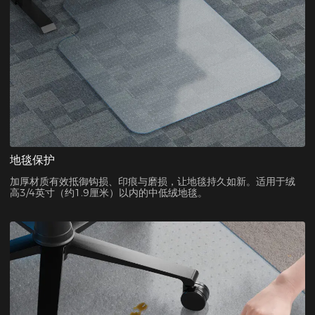
地毯保护
加厚材质有效抵御钩损、印痕与磨损，让地毯持久如新。适用于绒
高3/4英寸（约1.9厘米）以内的中低绒地毯。