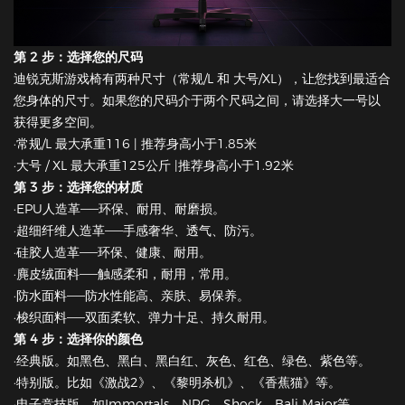
第 2 步：选择您的尺码
迪锐克斯游戏椅有两种尺寸（常规/L 和 大号/XL），让您找到最适合
您身体的尺寸。如果您的尺码介于两个尺码之间，请选择大一号以
获得更多空间。
·常规/L 最大承重116 | 推荐身高小于1.85米
·大号 / XL 最大承重125公斤 |推荐身高小于1.92米
第 3 步：选择您的材质
·EPU人造革——环保、耐用、耐磨损。
·超细纤维人造革——手感奢华、透气、防污。
·硅胶人造革——环保、健康、耐用。
·麂皮绒面料——触感柔和，耐用，常用。
·防水面料——防水性能高、亲肤、易保养。
·梭织面料——双面柔软、弹力十足、持久耐用。
第 4 步：选择你的颜色
·经典版。如黑色、黑白、黑白红、灰色、红色、绿色、紫色等。
·特别版。比如《激战2》、《黎明杀机》、《香蕉猫》等。
·电子竞技版。如Immortals、NRG、Shock、Bali Major等。