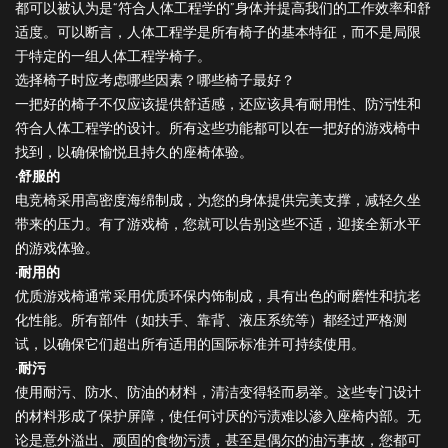
都可以被认为是“符合人体工程学的”身体并提高我们的工作效率和舒
适度。可以断言，人体工程学是所有椅子的基本特征，而不是局限
于特定的一组人体工程学椅子。
选择椅子时应考虑哪些因素？哪些椅子最好？
一把好的椅子不仅应该提供舒适感，还应该具有耐用性、防污性和
符合人体工程学的设计。所有这些功能都可以在一把好的游戏椅中
找到，以确保愉悦且持久的座椅体验。
·舒服的
电竞椅采用高密度海绵制成，为您的身体提供完美支撑，减轻久坐
带来的压力。有了游戏椅，您就可以告别这些不适，迎接全新水平
的游戏体验。
·耐用的
优质游戏椅通常采用优质环保内饰制成，具有出色的耐磨性和抗老
化性能。所有部件（如扶手、靠背、液压系统等）都经过严格测
试，以确保它们超出所有适用的国际标准并可持续使用。
·
耐污
使用耐污、防水、防油的材料，清洁变得轻而易举。这些专门设计
的材料形成了保护屏障，使任何讨厌的污渍难以渗入座椅内部。无
论是意外溢出、顽固的食物污渍，甚至是偶尔的油污事故，您都可