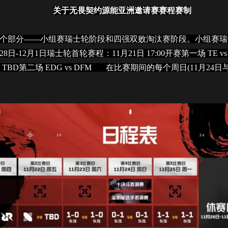
关于无畏契约源能亚洲邀请赛赛程赛制
部分——小组赛瑞士轮阶段和四强双败淘汰赛阶段。小组赛瑞士轮阶
12月1日瑞士轮首轮赛程：11月21日 17:00开赛第一场 TE vs RR
X vs TBD第二场 EDG vs DFM 在比赛期间的每个周日(11月2