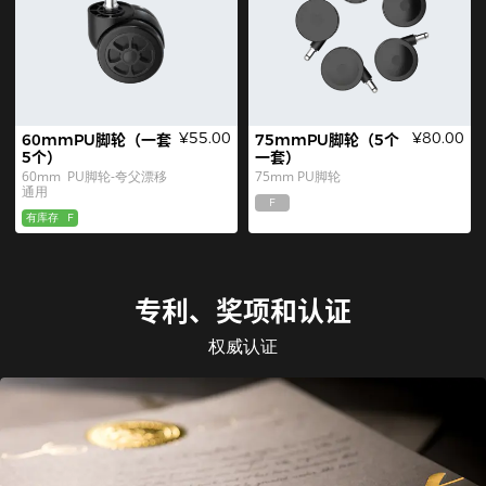
¥55.00
¥80.00
60mmPU脚轮（一套
75mmPU脚轮（5个
5个）
一套）
60mm  PU脚轮-夸父漂移
75mm PU脚轮
通用
F
有库存
F
专利、奖项和认证
权威认证