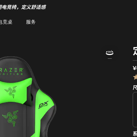
明电竞椅，定义舒适感
电竞桌
服务
¥
系